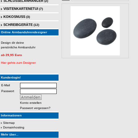
SCHLÜSSELANHÄNGER
(2)
VISITENKARTENETUI
(7)
KOKOSNUSS
(3)
SCHREIBGERÄTE
(12)
Online Armbanduhrendesigner
Design dir deine
persönliche Armbanduhr
ab 29,95 Euro
Hier gehts zum Designer
Kundenlogin!
E-Mail
Passwort
Konto erstellen
Passwort vergessen?
Informationen
Sitemap
Domainhosting
Mehr über...