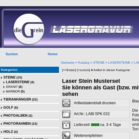
Suchen
Home
Startseite
»
Katalog
»
STEINE
»
LASERSTEINE
»
LA
Kategorien
[<<Erster]
[<zurück]
4
Artikel in dieser Kategorie
STEINE
(15)
Laser Stein Musterset
LASERSTEINE
(4)
Sie können als Gast (bzw. mi
GRANIT
(6)
MARMOR
(5)
sehen
TIERANHÄNGER
(32)
Bla
Artikeldatenblatt drucken
GOLF
(6)
Die 
Art.Nr.: LABI SPK 032
Fot
PHOTOALBEN
(3)
Kin
PHOTORAHMEN
(15)
und
Lieferzeit:
ca. 3-4 Tage
Ton 
HOLZ
(4)
Weiterempfehlen